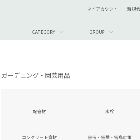
マイアカウント
新規
CATEGORY
GROUP
ガーデニング・園芸用品
カテゴリー一覧
配管材
水栓
コンクリート資材
害虫・害獣・害鳥対策